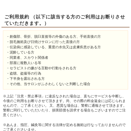
ご利用規約 （以下に該当する方のご利用はお断りさせ
ていただきます。）
・創傷部、骨折、脱臼直後等の外傷のある方、手術直後の方
・脱毛施術及び日焼けサロンに行った直後の方
・伝染病に感染している、重度の水虫又は皮膚疾患がある方
・泥酔している方
・同業者、スカウト関係者
・部屋に複数人いる等
・セラピストの嫌がる言動や行動をされる方
・盗聴、盗撮等の行為
・下半身を露出される方
・その他、当サロンがふさわしくないと判断した場合
※上記「注意・禁止事項」に違反なされた場合は、直ちにサービスを中断し、
今後のご利用をお断りさせて頂きます。尚、その際の料金返金には応じられま
せんので、ご了承ください。 又、悪質な場合は、警察に通報させて頂きます。
警察に同行していただいたり、損害賠償を請求する場合もございますのでご注
意ください。
※あんま、指圧、鍼灸等に関する法律が定める施術は行なっておりませんので
ご了承くださいませ。