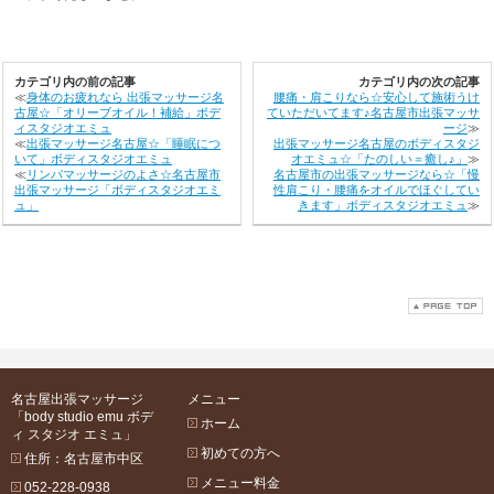
カテゴリ内の前の記事
カテゴリ内の次の記事
≪
身体のお疲れなら 出張マッサージ名
腰痛・肩こりなら☆安心して施術うけ
古屋☆「オリーブオイル！補給」ボデ
ていただいてます♪名古屋市出張マッサ
ィスタジオエミュ
ージ
≫
≪
出張マッサージ名古屋☆「睡眠につ
出張マッサージ名古屋のボディスタジ
いて」ボディスタジオエミュ
オエミュ☆「たのしい＝癒し♪」
≫
≪
リンパマッサージのよさ☆名古屋市
名古屋市の出張マッサージなら☆「慢
出張マッサージ「ボディスタジオエミ
性肩こり・腰痛をオイルでほぐしてい
ュ」
きます」ボディスタジオエミュ
≫
名古屋出張マッサージ
メニュー
「body studio emu ボデ
ホーム
ィ スタジオ エミュ」
初めての方へ
住所：名古屋市中区
メニュー料金
052-228-0938