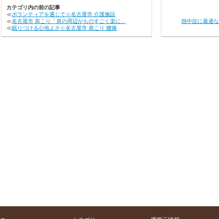
カテゴリ内の前の記事
≪
ボランティアを通じて☆名古屋市 介護施設
≪
名古屋市 肩こり「肩の周辺がものすごく楽に」
熱中症に最適な
≪
眠りつける心地よさ☆名古屋市 肩こり 腰痛