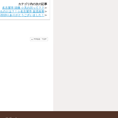
カテゴリ内の次の記事
名古屋市 頭痛 ☆天の川って？？
≫
ものとは？！☆名古屋市 血流改善
≫
2019☆ありがとうございました！
≫