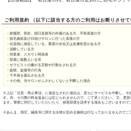
ご利用規約 （以下に該当する方のご利用はお断りさせて
・創傷部、骨折、脱臼直後等の外傷のある方、手術直後の方
・脱毛施術及び日焼けサロンに行った直後の方
・伝染病に感染している、重度の水虫又は皮膚疾患がある方
・泥酔している方
・同業者、スカウト関係者
・部屋に複数人いる等
・セラピストの嫌がる言動や行動をされる方
・盗聴、盗撮等の行為
・下半身を露出される方
・その他、当サロンがふさわしくないと判断した場合
※上記「注意・禁止事項」に違反なされた場合は、直ちにサービスを中断し、今
す。尚、その際の料金返金には応じられませんので、ご了承ください。 又、悪質
ます。警察に同行していただいたり、損害賠償を請求する場合もございますので
※あんま、指圧、鍼灸等に関する法律が定める施術は行なっておりませんのでご