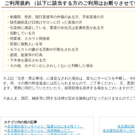
ご利用規約 （以下に該当する方のご利用はお断りさせて
・創傷部、骨折、脱臼直後等の外傷のある方、手術直後の方
・脱毛施術及び日焼けサロンに行った直後の方
・伝染病に感染している、重度の水虫又は皮膚疾患がある方
・泥酔している方
・同業者、スカウト関係者
・部屋に複数人いる等
・セラピストの嫌がる言動や行動をされる方
・盗聴、盗撮等の行為
・下半身を露出される方
・その他、当サロンがふさわしくないと判断した場合
※上記「注意・禁止事項」に違反なされた場合は、直ちにサービスを中断し、今
す。尚、その際の料金返金には応じられませんので、ご了承ください。 又、悪質
ます。警察に同行していただいたり、損害賠償を請求する場合もございますので
※あんま、指圧、鍼灸等に関する法律が定める施術は行なっておりませんのでご
カテゴリ内の前の記事
≪
名古屋出張マッサージ☆「猛暑なのに冷え性？！」
名古屋出張
≪
名古屋出張マッサージ☆「自律神経って？」
名古屋市出張マッサ
≪
名古屋出張マッサージ☆「お客様の目線にたって」