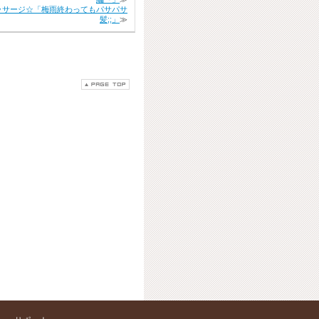
ッサージ☆「梅雨終わってもパサパサ
髪;;」
≫