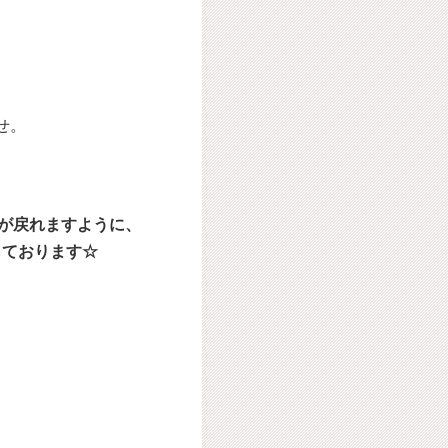
せ。
 が戻れますように、
しております☆