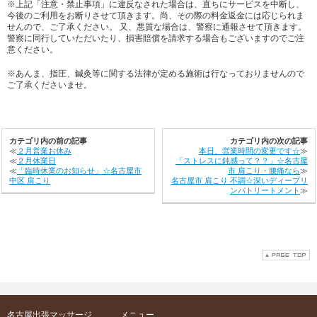
※上記「注意・禁止事項」に違反なされた場合は、直ちにサービスを中断し、
今後のご利用をお断りさせて頂きます。尚、その際の料金返金には応じられま
せんので、ご了承ください。 又、悪質な場合は、警察に通報させて頂きます。
警察に同行していただいたり、損害賠償を請求する場合もございますのでご注
意ください。
※あんま、指圧、鍼灸等に関する法律が定める施術は行なっておりませんので
ご了承くださいませ。
カテゴリ内の前の記事
カテゴリ内の次の記事
≪
２月営業お休み
本日、営業時間の変更です☆
≫
≪
２月休業日
「ストレスに鈍感って？？」☆名古屋
≪
「臨時休業のお知らせ」☆名古屋市
市 肩こり・腰痛なら
≫
中区 肩こり
名古屋市 肩こり 不調☆深いディープリ
ンパトリートメント
≫
名古屋出張マッサージ
メニュー