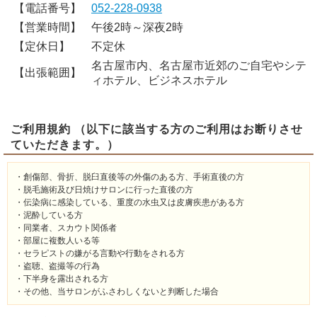
【電話番号】
052-228-0938
【営業時間】
午後2時～深夜2時
【定休日】
不定休
名古屋市内、名古屋市近郊のご自宅やシテ
【出張範囲】
ィホテル、ビジネスホテル
ご利用規約 （以下に該当する方のご利用はお断りさせ
ていただきます。）
・創傷部、骨折、脱臼直後等の外傷のある方、手術直後の方
・脱毛施術及び日焼けサロンに行った直後の方
・伝染病に感染している、重度の水虫又は皮膚疾患がある方
・泥酔している方
・同業者、スカウト関係者
・部屋に複数人いる等
・セラピストの嫌がる言動や行動をされる方
・盗聴、盗撮等の行為
・下半身を露出される方
・その他、当サロンがふさわしくないと判断した場合