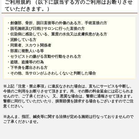
ご利用規約 （以下に該当する方のご利用はお断りさせ
ていただきます。）
・創傷部、骨折、脱臼直後等の外傷のある方、手術直後の方
・脱毛施術及び日焼けサロンに行った直後の方
・伝染病に感染している、重度の水虫又は皮膚疾患がある方
・泥酔している方
・同業者、スカウト関係者
・部屋に複数人いる等
・セラピストの嫌がる言動や行動をされる方
・盗聴、盗撮等の行為
・下半身を露出される方
・その他、当サロンがふさわしくないと判断した場合
※上記「注意・禁止事項」に違反なされた場合は、直ちにサービスを中断し、
今後のご利用をお断りさせて頂きます。尚、その際の料金返金には応じられま
せんので、ご了承ください。 又、悪質な場合は、警察に通報させて頂きます。
警察に同行していただいたり、損害賠償を請求する場合もございますのでご注
意ください。
※あんま、指圧、鍼灸等に関する法律が定める施術は行なっておりませんので
ご了承くださいませ。