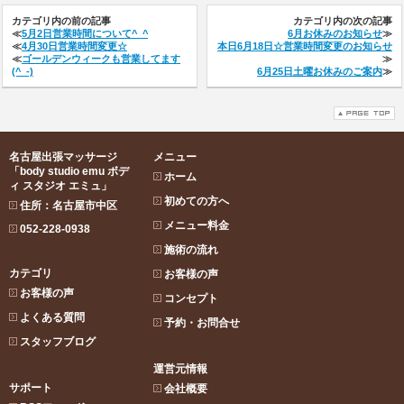
カテゴリ内の前の記事
カテゴリ内の次の記事
≪
5月2日営業時間について^_^
6月お休みのお知らせ
≫
≪
4月30日営業時間変更☆
本日6月18日☆営業時間変更のお知らせ
≪
ゴールデンウィークも営業してます
≫
(^_-)
6月25日土曜お休みのご案内
≫
名古屋出張マッサージ
メニュー
「body studio emu ボデ
ホーム
ィ スタジオ エミュ」
初めての方へ
住所：名古屋市中区
メニュー料金
052-228-0938
施術の流れ
カテゴリ
お客様の声
お客様の声
コンセプト
よくある質問
予約・お問合せ
スタッフブログ
運営元情報
サポート
会社概要