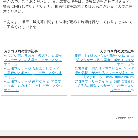
せんので、ご了承ください。 又、悪質な場合は、警察に通報させて頂きます。
警察に同行していただいたり、損害賠償を請求する場合もございますのでご注
意ください。
※あんま、指圧、鍼灸等に関する法律が定める施術は行なっておりませんので
ご了承くださいませ。
カテゴリ内の前の記事
カテゴリ内の次の記事
≪
ひどい肩こりの方、必見デス☆出張
腰痛・しびれなどのお悩みの方は ☆ 出
マッサージ 名古屋市 ボディスタジ
張マッサージ名古屋市 ボディスタジ
オエミュ
オエミュ
≫
≪
出張マッサージ もみほぐしなら ☆
名古屋市 肩こり・首こりなら ☆ お客
「真夏のスポーツ ;;」 ボディスタジオ
様の気持ちがわかるマッサージを♪ 出
エミュ♪
張マッサージ body studio emu
≫
≪
出張マッサージ 改善なら ☆ アロマ
アロママッサージなら ☆ 頭痛に悩まれ
オイル・もみほぐし上手 ボディスタジ
てる方♪ 出張マッサージ「ボディスタ
オエミュ♪
ジオエミュ」
≫