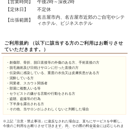
【営業時間】
午後2時～深夜2時
【定休日】
不定休
名古屋市内、名古屋市近郊のご自宅やシテ
【出張範囲】
ィホテル、ビジネスホテル
ご利用規約 （以下に該当する方のご利用はお断りさせ
ていただきます。）
・創傷部、骨折、脱臼直後等の外傷のある方、手術直後の方
・脱毛施術及び日焼けサロンに行った直後の方
・伝染病に感染している、重度の水虫又は皮膚疾患がある方
・泥酔している方
・同業者、スカウト関係者
・部屋に複数人いる等
・セラピストの嫌がる言動や行動をされる方
・盗聴、盗撮等の行為
・下半身を露出される方
・その他、当サロンがふさわしくないと判断した場合
※上記「注意・禁止事項」に違反なされた場合は、直ちにサービスを中断し、
今後のご利用をお断りさせて頂きます。尚、その際の料金返金には応じられま