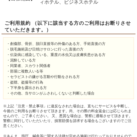
ィホテル、ビジネスホテル
ご利用規約 （以下に該当する方のご利用はお断りさせ
ていただきます。）
・創傷部、骨折、脱臼直後等の外傷のある方、手術直後の方
・脱毛施術及び日焼けサロンに行った直後の方
・伝染病に感染している、重度の水虫又は皮膚疾患がある方
・泥酔している方
・同業者、スカウト関係者
・部屋に複数人いる等
・セラピストの嫌がる言動や行動をされる方
・盗聴、盗撮等の行為
・下半身を露出される方
・その他、当サロンがふさわしくないと判断した場合
※上記「注意・禁止事項」に違反なされた場合は、直ちにサービスを中断し、
今後のご利用をお断りさせて頂きます。尚、その際の料金返金には応じられま
せんので、ご了承ください。 又、悪質な場合は、警察に通報させて頂きます。
警察に同行していただいたり、損害賠償を請求する場合もございますのでご注
意ください。
※あんま、指圧、鍼灸等に関する法律が定める施術は行なっておりませんので