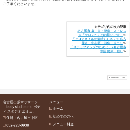
ご了承くださいませ。
カテゴリ内の次の記事
名古屋市 肩こり・腰痛・ストレス
☆「サロンからのお願いです」
≫
「アロマオイルの素晴らしさ」✨ 名古
屋市 中村区 頭痛、肩コリ
≫
「ステップアップのために」⭐︎名古屋市
中区 健康・癒し
≫
名古屋出張マッサージ
メニュー
「body studio emu ボデ
ホーム
ィ スタジオ エミュ」
初めての方へ
住所：名古屋市中区
メニュー料金
052-228-0938