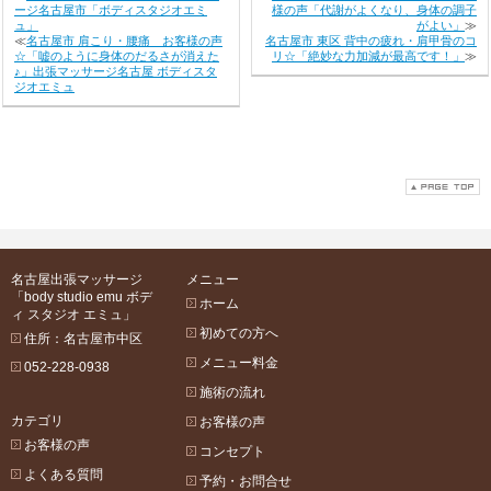
ージ名古屋市「ボディスタジオエミ
様の声「代謝がよくなり、身体の調子
ュ」
がよい」
≫
≪
名古屋市 肩こり・腰痛 お客様の声
名古屋市 東区 背中の疲れ・肩甲骨のコ
☆「嘘のように身体のだるさが消えた
リ☆「絶妙な力加減が最高です！」
≫
♪」出張マッサージ名古屋 ボディスタ
ジオエミュ
名古屋出張マッサージ
メニュー
「body studio emu ボデ
ホーム
ィ スタジオ エミュ」
初めての方へ
住所：名古屋市中区
メニュー料金
052-228-0938
施術の流れ
カテゴリ
お客様の声
お客様の声
コンセプト
よくある質問
予約・お問合せ