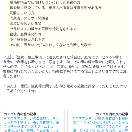
・脱毛施術及び日焼けサロンに行った直後の方
・伝染病に感染している、重度の水虫又は皮膚疾患がある方
・泥酔している方
・同業者、スカウト関係者
・部屋に複数人いる等
・セラピストの嫌がる言動や行動をされる方
・盗聴、盗撮等の行為
・下半身を露出される方
・その他、当サロンがふさわしくないと判断した場合
※上記「注意・禁止事項」に違反なされた場合は、直ちにサービスを中断し、
今後のご利用をお断りさせて頂きます。尚、その際の料金返金には応じられま
せんので、ご了承ください。 又、悪質な場合は、警察に通報させて頂きます。
警察に同行していただいたり、損害賠償を請求する場合もございますのでご注
意ください。
※あんま、指圧、鍼灸等に関する法律が定める施術は行なっておりませんので
ご了承くださいませ。
カテゴリ内の前の記事
カテゴリ内の次の記事
≪
アロママッサージのご感想☆「マッ
アロママッサージ出張 名古屋☆お客様
サージの丁寧さは一番」名古屋市出張
の声「ぽっかぽかなりました！しかも
マッサージ ボディスタジオエミュ
継続してるんです」
≫
≪
身体のだるさ解消なら☆出張マッサ
肩こり・冷え性でお困りの方！☆お客