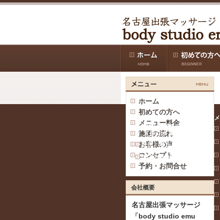
ホーム
初めての方へ
名古屋出張マッサージ
メ
メニュー料金
「body studio emu ボデ
施術の流れ
ィ スタジオ エミュ」
お客様の声
住所：名古屋市中区
コンセプト
052-228-0938
予約・お問合せ
会社概要
名古屋出張マッサージ
「body studio emu