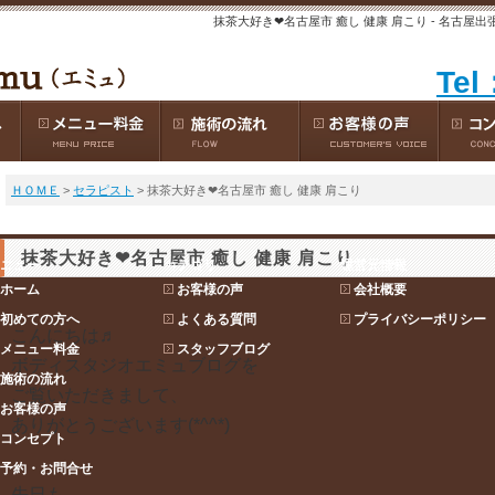
抹茶大好き❤︎名古屋市 癒し 健康 肩こり - 名古屋
Tel
ＨＯＭＥ
>
セラピスト
> 抹茶大好き❤︎名古屋市 癒し 健康 肩こり
抹茶大好き❤︎名古屋市 癒し 健康 肩こり
ニュー
カテゴリ
運営元情報
ホーム
お客様の声
会社概要
初めての方へ
よくある質問
プライバシーポリシー
こんにちは♬
メニュー料金
スタッフブログ
ボディスタジオエミュブログを
施術の流れ
ご覧いただきまして、
お客様の声
ありがとうございます(*^^*)
コンセプト
予約・お問合せ
先日も