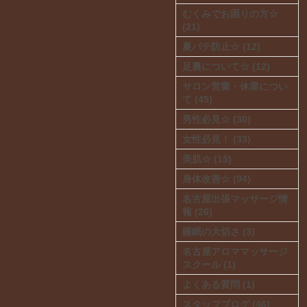
むくみでお困りの方☆
(21)
夏バテ防止☆ (12)
足裏について☆ (12)
サロン営業・休業につい
て (45)
男性必見☆ (30)
女性必見！ (33)
美肌☆ (15)
身体改善☆ (94)
名古屋出張マッサージ情
報 (26)
睡眠の大切さ (3)
名古屋アロママッサージ
スクール (1)
よくある質問 (1)
スタッフブログ (46)