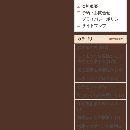
会社概要
予約・お問合せ
プライバシーポリシー
サイトマップ
お客様の声 (163)
このようなお客様からご
予約あります☆ (172)
名古屋市地域情報☆ (24)
スポーツとアロマ (25)
セラピスト (85)
サロンからのお願い☆ (7)
年間施術顧客数no.1！
(3)
整体院からの推薦！ (1)
出張マッサージが便利な