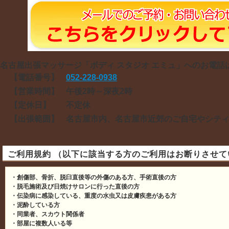
名古屋出張マッサージ「ボディ スタジオ エミュ」へのお電話
【電話番号】
052-228-0938
【営業時間】
午後2時～深夜2時
【定休日】
不定休
【出張範囲】
名古屋市内、名古屋市近郊のご自宅やシテ
ご利用規約 （以下に該当する方のご利用はお断りさせて
・創傷部、骨折、脱臼直後等の外傷のある方、手術直後の方
・脱毛施術及び日焼けサロンに行った直後の方
・伝染病に感染している、重度の水虫又は皮膚疾患がある方
・泥酔している方
・同業者、スカウト関係者
・部屋に複数人いる等