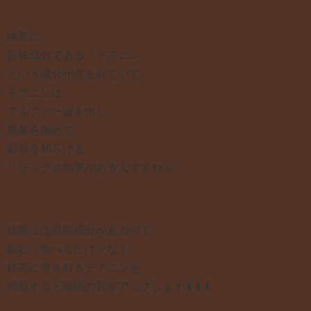
抹茶に
旨味成分である「テアニン」
という成分が含まれていて、
テアニンは、
アルファー波を出し、
興奮を鎮めて
緊張を和らげる
リラックス効果があるんですね☆
抹茶には香気成分があるので、
飲む、食べるだけでなく
抹茶に含まれるテアニンを
摂取すると睡眠の質がアップします⬆︎⬆︎⬆︎