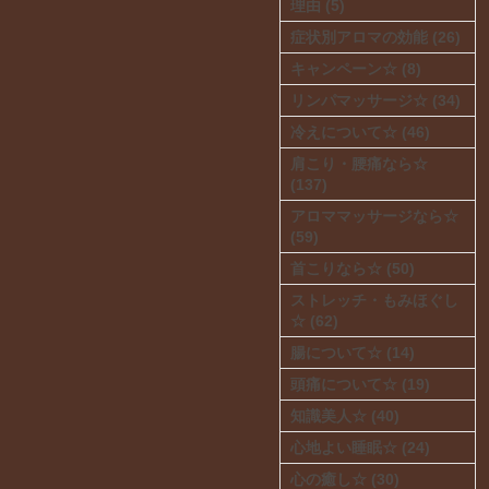
理由 (5)
症状別アロマの効能 (26)
キャンペーン☆ (8)
リンパマッサージ☆ (34)
冷えについて☆ (46)
肩こり・腰痛なら☆
(137)
アロママッサージなら☆
(59)
首こりなら☆ (50)
ストレッチ・もみほぐし
☆ (62)
腸について☆ (14)
頭痛について☆ (19)
知識美人☆ (40)
心地よい睡眠☆ (24)
心の癒し☆ (30)