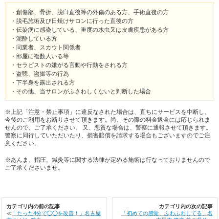
・創傷部、骨折、脱臼直後等の外傷のある方、手術直後の方
・脱毛施術及び日焼けサロンに行った直後の方
・伝染病に感染している、重度の水虫又は皮膚疾患がある方
・泥酔している方
・同業者、スカウト関係者
・部屋に複数人いる等
・セラピストの嫌がる言動や行動をされる方
・盗聴、盗撮等の行為
・下半身を露出される方
・その他、当サロンがふさわしくないと判断した場合
※上記「注意・禁止事項」に違反なされた場合は、直ちにサービスを中断し、
今後のご利用をお断りさせて頂きます。尚、その際の料金返金には応じられま
せんので、ご了承ください。 又、悪質な場合は、警察に通報させて頂きます。
警察に同行していただいたり、損害賠償を請求する場合もございますのでご注
意ください。
※あんま、指圧、鍼灸等に関する法律が定める施術は行なっておりませんので
ご了承くださいませ。
カテゴリ内の前の記事
カテゴリ内の次の記事
≪
「たった4分で◯◯を改善！」名古屋
「初めての感覚、ふわふわしてる」名