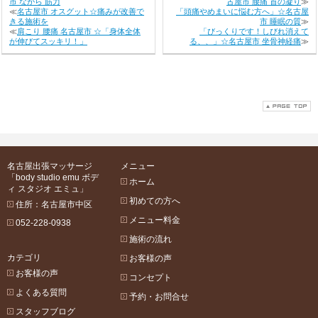
市 ながら 筋力
古屋市 腰痛 首の凝り
≫
≪
名古屋市 オスグット☆痛みが改善で
「頭痛やめまいに悩む方へ」☆名古屋
きる施術を
市 睡眠の質
≫
≪
肩こり 腰痛 名古屋市 ☆「身体全体
「びっくりです！しびれ消えて
が伸びてスッキリ！」
る、、」☆名古屋市 坐骨神経痛
≫
名古屋出張マッサージ
メニュー
「body studio emu ボデ
ホーム
ィ スタジオ エミュ」
初めての方へ
住所：名古屋市中区
メニュー料金
052-228-0938
施術の流れ
カテゴリ
お客様の声
お客様の声
コンセプト
よくある質問
予約・お問合せ
スタッフブログ