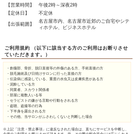
【営業時間】
午後2時～深夜2時
【定休日】
不定休
名古屋市内、名古屋市近郊のご自宅やシテ
【出張範囲】
ィホテル、ビジネスホテル
ご利用規約 （以下に該当する方のご利用はお断りさせ
ていただきます。）
・創傷部、骨折、脱臼直後等の外傷のある方、手術直後の方
・脱毛施術及び日焼けサロンに行った直後の方
・伝染病に感染している、重度の水虫又は皮膚疾患がある方
・泥酔している方
・同業者、スカウト関係者
・部屋に複数人いる等
・セラピストの嫌がる言動や行動をされる方
・盗聴、盗撮等の行為
・下半身を露出される方
・その他、当サロンがふさわしくないと判断した場合
※上記「注意・禁止事項」に違反なされた場合は、直ちにサービスを中断し、
今後のご利用をお断りさせて頂きます。尚、その際の料金返金には応じられま