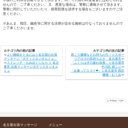
せんので、ご了承ください。 又、悪質な場合は、警察に通報させて頂きます。
警察に同行していただいたり、損害賠償を請求する場合もございますのでご注
意ください。
※あんま、指圧、鍼灸等に関する法律が定める施術は行なっておりませんので
ご了承くださいませ。
カテゴリ内の前の記事
カテゴリ内の次の記事
≪
よい睡眠をとるには☆名古屋の出張
肩こり腰痛などお持ちの方！☆スポー
マッサージ「ボディスタジオエミュ」
ツアロマの気持ちよさ 名古屋市
≫
≪
ストレッチ・もみほぐしなら ☆ 名古
「ふくらはぎの疲れ改善」☆名古屋市
屋市 出張マッサージボディスタジオエ
中川区 肩こり
≫
ミュ
「足裏ってスゴイ❤︎」☆名古屋市 西区
腰痛・むくみ
≫
名古屋出張マッサージ
メニュー