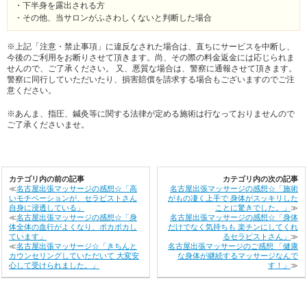
・下半身を露出される方
・その他、当サロンがふさわしくないと判断した場合
※上記「注意・禁止事項」に違反なされた場合は、直ちにサービスを中断し、
今後のご利用をお断りさせて頂きます。尚、その際の料金返金には応じられま
せんので、ご了承ください。 又、悪質な場合は、警察に通報させて頂きます。
警察に同行していただいたり、損害賠償を請求する場合もございますのでご注
意ください。
※あんま、指圧、鍼灸等に関する法律が定める施術は行なっておりませんので
ご了承くださいませ。
カテゴリ内の前の記事
カテゴリ内の次の記事
≪
名古屋出張マッサージの感想☆「高
名古屋出張マッサージの感想☆「施術
いモチベーションが、セラピストさん
がもの凄く上手で 身体がスッキリした
自身に浸透している」
ことに驚きでした。」
≫
≪
名古屋出張マッサージの感想☆「身
名古屋出張マッサージの感想☆「身体
体全体の血行がよくなり、ポカポカし
だけでなく気持ちも 楽チンにしてくれ
ています」
るセラピストさん」
≫
≪
名古屋出張マッサージ☆「きちんと
名古屋出張マッサージのご感想 「健康
カウンセリングしていただいて 大変安
な身体が継続するマッサージなんで
心して受けられました。」
す！」
≫