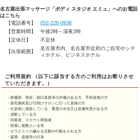
名古屋出張マッサージ「ボディ スタジオ エミュ」へのお電話
はこちら
【電話番号】
052-228-0938
【営業時間】
午後2時～深夜2時
【定休日】
不定休
名古屋市内、名古屋市近郊のご自宅やシテ
【出張範囲】
ィホテル、ビジネスホテル
ご利用規約 （以下に該当する方のご利用はお断りさせ
ていただきます。）
・創傷部、骨折、脱臼直後等の外傷のある方、手術直後の方
・脱毛施術及び日焼けサロンに行った直後の方
・伝染病に感染している、重度の水虫又は皮膚疾患がある方
・泥酔している方
・同業者、スカウト関係者
・部屋に複数人いる等
・セラピストの嫌がる言動や行動をされる方
・盗聴、盗撮等の行為