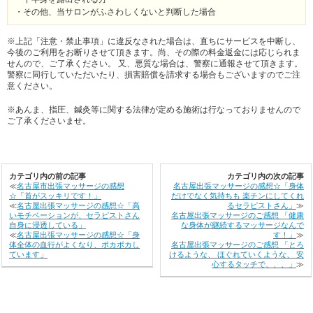
・その他、当サロンがふさわしくないと判断した場合
※上記「注意・禁止事項」に違反なされた場合は、直ちにサービスを中断し、
今後のご利用をお断りさせて頂きます。尚、その際の料金返金には応じられま
せんので、ご了承ください。 又、悪質な場合は、警察に通報させて頂きます。
警察に同行していただいたり、損害賠償を請求する場合もございますのでご注
意ください。
※あんま、指圧、鍼灸等に関する法律が定める施術は行なっておりませんので
ご了承くださいませ。
カテゴリ内の前の記事
カテゴリ内の次の記事
≪
名古屋市出張マッサージの感想
名古屋出張マッサージの感想☆「身体
☆「首がスッキリです！」
だけでなく気持ちも 楽チンにしてくれ
≪
名古屋出張マッサージの感想☆「高
るセラピストさん」
≫
いモチベーションが、セラピストさん
名古屋出張マッサージのご感想 「健康
自身に浸透している」
な身体が継続するマッサージなんで
≪
名古屋出張マッサージの感想☆「身
す！」
≫
体全体の血行がよくなり、ポカポカし
名古屋出張マッサージのご感想 「とろ
ています」
けるような、 ほぐれていくような、 安
心するタッチで、、、」
≫