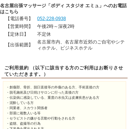
名古屋出張マッサージ「ボディ スタジオ エミュ」へのお電話
はこちら
【電話番号】
052-228-0938
【営業時間】
午後2時～深夜2時
【定休日】
不定休
名古屋市内、名古屋市近郊のご自宅やシテ
【出張範囲】
ィホテル、ビジネスホテル
ご利用規約 （以下に該当する方のご利用はお断りさせ
ていただきます。）
・創傷部、骨折、脱臼直後等の外傷のある方、手術直後の方
・脱毛施術及び日焼けサロンに行った直後の方
・伝染病に感染している、重度の水虫又は皮膚疾患がある方
・泥酔している方
・同業者、スカウト関係者
・部屋に複数人いる等
・セラピストの嫌がる言動や行動をされる方
・盗聴、盗撮等の行為
・下半身を露出される方